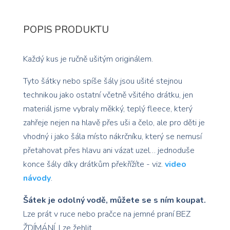
POPIS PRODUKTU
Každý kus je ručně ušitým originálem.
Tyto šátky nebo spíše šály jsou ušité stejnou
technikou jako ostatní včetně všitého drátku, jen
materiál jsme vybraly měkký, teplý fleece, který
zahřeje nejen na hlavě přes uši a čelo, ale pro děti je
vhodný i jako šála místo nákrčníku, který se nemusí
přetahovat přes hlavu ani vázat uzel… jednoduše
konce šály díky drátkům překřížíte - viz.
video
návody
.
Šátek je odolný vodě, můžete se s ním koupat.
Lze prát v ruce nebo pračce na jemné praní BEZ
ŽDÍMÁNÍ. Lze žehlit.