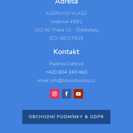
Adresa
AZŮRO DO VLASŮ
Violková 458/1
102 00 Praha 10 – Štěrboholy
IČO: 48727635
Kontakt
Radmila Datlová
+420 604 240 460
email: info@azurodovlasu.cz
OBCHODNÍ PODMÍNKY & GDPR