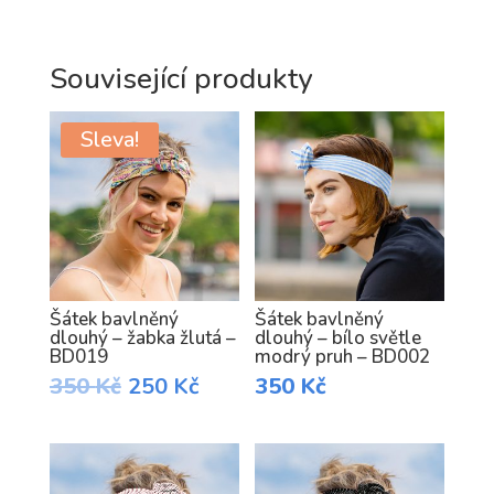
Související produkty
Sleva!
Šátek bavlněný
Šátek bavlněný
dlouhý – žabka žlutá –
dlouhý – bílo světle
BD019
modrý pruh – BD002
Original
Current
350
Kč
250
Kč
350
Kč
price
price
was:
is:
350 Kč.
250 Kč.