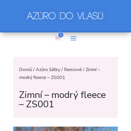
0
Domů
/
Azůro šátky
/
fleecové
/ Zimní –
modrý fleece – ZS001
Zimní – modrý fleece
– ZS001