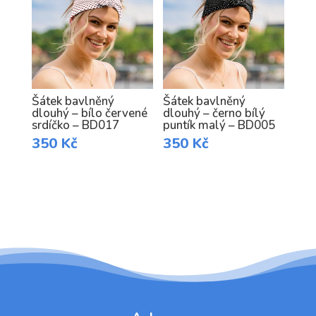
Šátek bavlněný
Šátek bavlněný
dlouhý – bílo červené
dlouhý – černo bílý
srdíčko – BD017
puntík malý – BD005
350
Kč
350
Kč