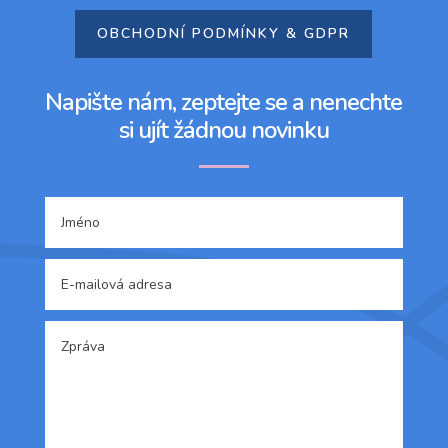
OBCHODNÍ PODMÍNKY & GDPR
Napište nám, zeptejte se a nenechte
si ujít žádnou novinku