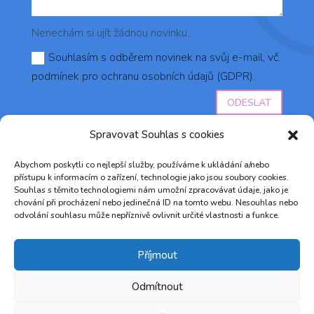
Nenechám si ujít žádnou novinku...
Souhlasím s odběrem novinek na svůj e-mail, vč.
podmínek pro ochranu osobních údajů (GDPR).
ODESLAT
Spravovat Souhlas s cookies
Abychom poskytli co nejlepší služby, používáme k ukládání a/nebo
přístupu k informacím o zařízení, technologie jako jsou soubory cookies.
Souhlas s těmito technologiemi nám umožní zpracovávat údaje, jako je
chování při procházení nebo jedinečná ID na tomto webu. Nesouhlas nebo
odvolání souhlasu může nepříznivě ovlivnit určité vlastnosti a funkce.
© 2023 AZŮRO DO VLASŮ ♥ Vytvořilo studio
Marketingum
&
RH agency s.r.o.
Příjmout
Odmítnout