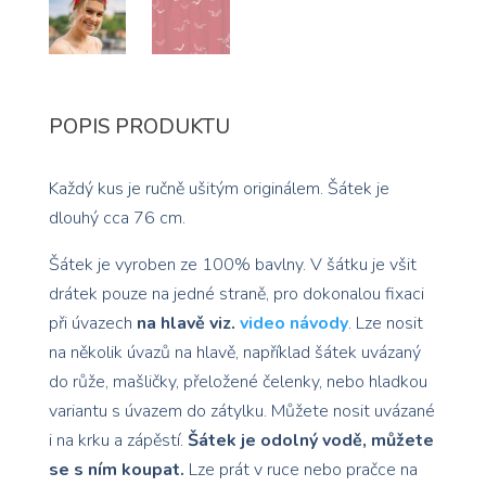
POPIS PRODUKTU
Každý kus je ručně ušitým originálem. Šátek je
dlouhý cca 76 cm.
Šátek je vyroben ze 100% bavlny. V šátku je všit
drátek pouze na jedné straně, pro dokonalou fixaci
při úvazech
na hlavě viz.
video návody
. Lze nosit
na několik úvazů na hlavě, například šátek uvázaný
do růže, mašličky, přeložené čelenky, nebo hladkou
variantu s úvazem do zátylku. Můžete nosit uvázané
i na krku a zápěstí.
Šátek je odolný vodě, můžete
se s ním koupat.
Lze prát v ruce nebo pračce na