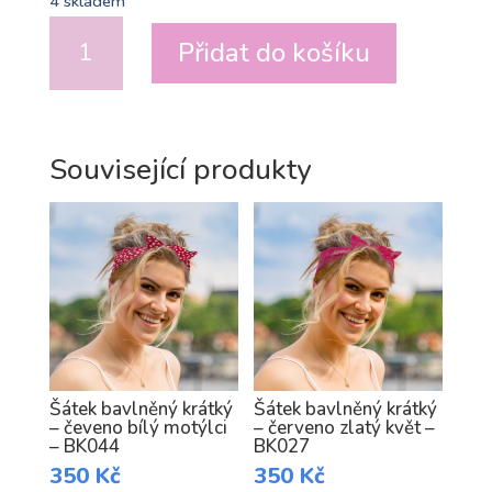
4 skladem
Šátek
Přidat do košíku
bavlněný
krátký
–
červený
Související produkty
racek
–
BK043
množství
Šátek bavlněný krátký
Šátek bavlněný krátký
– čeveno bílý motýlci
– červeno zlatý květ –
– BK044
BK027
350
Kč
350
Kč