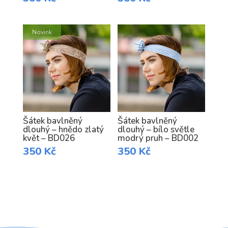
Novink
a
Šátek bavlněný
Šátek bavlněný
dlouhý – hnědo zlatý
dlouhý – bílo světle
květ – BD026
modrý pruh – BD002
350
Kč
350
Kč