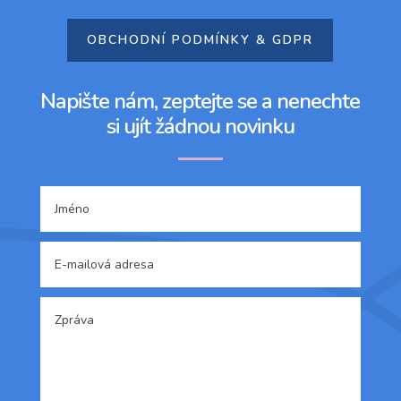
OBCHODNÍ PODMÍNKY & GDPR
Napište nám, zeptejte se a nenechte
si ujít žádnou novinku