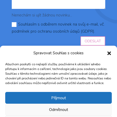
Nenechám si ujít žádnou novinku...
Souhlasím s odběrem novinek na svůj e-mail, vč.
podmínek pro ochranu osobních údajů (GDPR).
ODESLAT
Spravovat Souhlas s cookies
Abychom poskytli co nejlepší služby, používáme k ukládání a/nebo
přístupu k informacím o zařízení, technologie jako jsou soubory cookies.
Souhlas s těmito technologiemi nám umožní zpracovávat údaje, jako je
chování při procházení nebo jedinečná ID na tomto webu. Nesouhlas nebo
odvolání souhlasu může nepříznivě ovlivnit určité vlastnosti a funkce.
© 2023 AZŮRO DO VLASŮ ♥ Vytvořilo studio
Marketingum
&
RH agency s.r.o.
Příjmout
Odmítnout