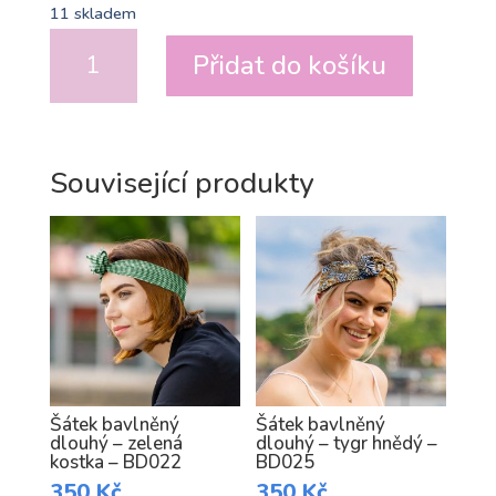
11 skladem
Šátek
Přidat do košíku
bavlněný
dlouhý
–
růžovo
Související produkty
bílý
puntík
malý
–
BD008
množství
Šátek bavlněný
Šátek bavlněný
dlouhý – zelená
dlouhý – tygr hnědý –
kostka – BD022
BD025
350
Kč
350
Kč