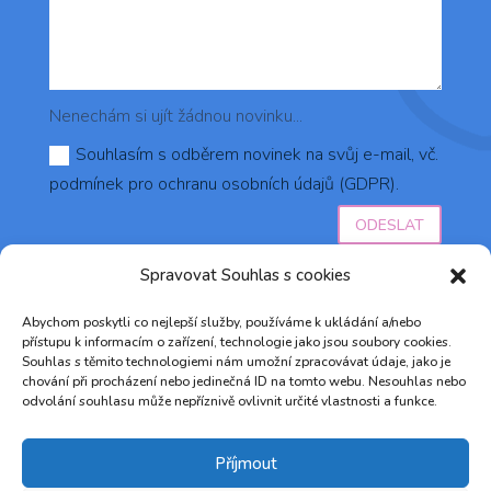
Nenechám si ujít žádnou novinku...
Souhlasím s odběrem novinek na svůj e-mail, vč.
podmínek pro ochranu osobních údajů (GDPR).
ODESLAT
Spravovat Souhlas s cookies
Abychom poskytli co nejlepší služby, používáme k ukládání a/nebo
přístupu k informacím o zařízení, technologie jako jsou soubory cookies.
Souhlas s těmito technologiemi nám umožní zpracovávat údaje, jako je
chování při procházení nebo jedinečná ID na tomto webu. Nesouhlas nebo
odvolání souhlasu může nepříznivě ovlivnit určité vlastnosti a funkce.
© 2023 AZŮRO DO VLASŮ ♥ Vytvořilo studio
Marketingum
&
RH agency s.r.o.
Příjmout