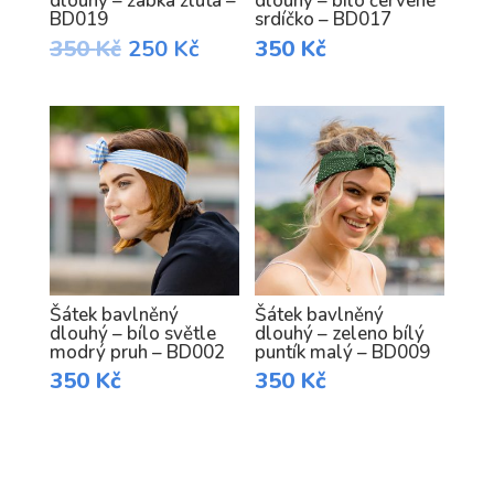
dlouhý – žabka žlutá –
dlouhý – bílo červené
BD019
srdíčko – BD017
Original
Current
350
Kč
250
Kč
350
Kč
price
price
was:
is:
350 Kč.
250 Kč.
Šátek bavlněný
Šátek bavlněný
dlouhý – bílo světle
dlouhý – zeleno bílý
modrý pruh – BD002
puntík malý – BD009
350
Kč
350
Kč