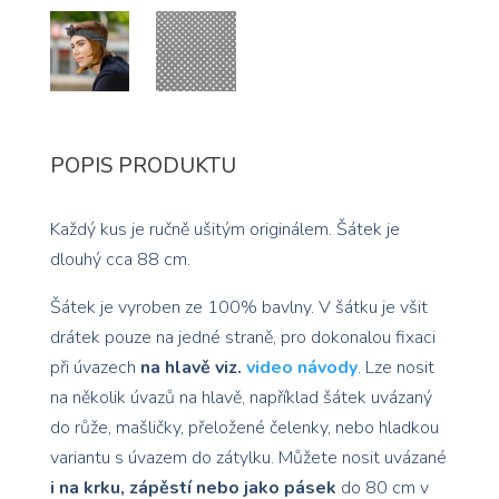
POPIS PRODUKTU
Každý kus je ručně ušitým originálem. Šátek je
dlouhý cca 88 cm.
Šátek je vyroben ze 100% bavlny. V šátku je všit
drátek pouze na jedné straně, pro dokonalou fixaci
při úvazech
na hlavě viz.
video návody
. Lze nosit
na několik úvazů na hlavě, například šátek uvázaný
do růže, mašličky, přeložené čelenky, nebo hladkou
variantu s úvazem do zátylku. Můžete nosit uvázané
i na krku, zápěstí nebo jako pásek
do 80 cm v