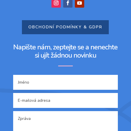
OBCHODNÍ PODMÍNKY & GDPR
Napište nám, zeptejte se a nenechte
si ujít žádnou novinku