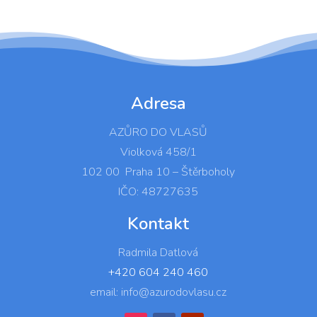
Adresa
AZŮRO DO VLASŮ
Violková 458/1
102 00 Praha 10 – Štěrboholy
IČO: 48727635
Kontakt
Radmila Datlová
+420 604 240 460
email: info@azurodovlasu.cz