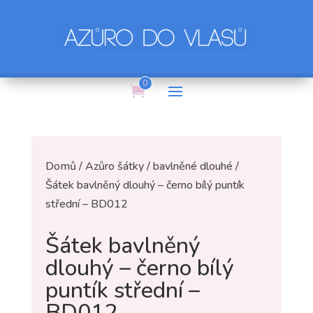
0
Domů
/
Azůro šátky
/
bavlněné dlouhé
/
Šátek bavlněný dlouhý – černo bílý puntík
střední – BD012
Šátek bavlněný
dlouhý – černo bílý
puntík střední –
BD012