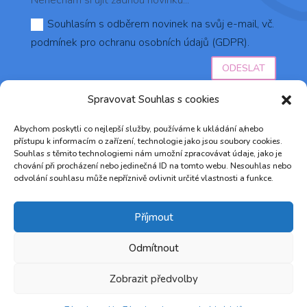
Nenechám si ujít žádnou novinku...
Souhlasím s odběrem novinek na svůj e-mail, vč.
podmínek pro ochranu osobních údajů (GDPR).
ODESLAT
Spravovat Souhlas s cookies
Abychom poskytli co nejlepší služby, používáme k ukládání a/nebo
přístupu k informacím o zařízení, technologie jako jsou soubory cookies.
Souhlas s těmito technologiemi nám umožní zpracovávat údaje, jako je
chování při procházení nebo jedinečná ID na tomto webu. Nesouhlas nebo
odvolání souhlasu může nepříznivě ovlivnit určité vlastnosti a funkce.
© 2023 AZŮRO DO VLASŮ ♥ Vytvořilo studio
Marketingum
&
RH agency s.r.o.
Příjmout
Odmítnout
Zobrazit předvolby