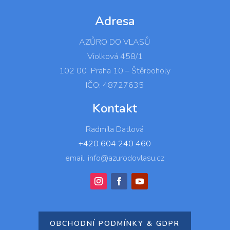
Adresa
AZŮRO DO VLASŮ
Violková 458/1
102 00 Praha 10 – Štěrboholy
IČO: 48727635
Kontakt
Radmila Datlová
+420 604 240 460
email: info@azurodovlasu.cz
OBCHODNÍ PODMÍNKY & GDPR