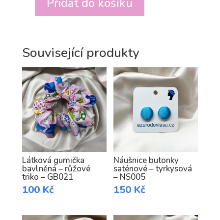
Přidat do košíku
Látková
gumička
saténová
–
Související produkty
fialová
–
GS008
množství
Látková gumička
Náušnice butonky
bavlněná – růžové
saténové – tyrkysová
triko – GB021
– NS005
100
Kč
150
Kč