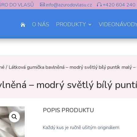
ŮRO DO VLASŮ
info@azurodovlasu.cz
+420 604 240


O NÁS
PRODUKTY
VIDEONÁVOD

ěné
/ Látková gumička bavlněná – modrý světlý bílý puntík malý
lněná – modrý světlý bílý pun
POPIS PRODUKTU
Každý kus je ručně ušitým originálem.