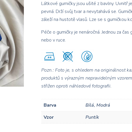
Látkové gumičky jsou ušité z bavlny. Uvnitř j
pevná. Drží svůj tvar a nevytahává se. Gumič
záleží na hustotě vlasů. Lze se s gumičkou k
Péče o gumičky je nenáročná. Jednou za čas
nebo v ruce.
Pozn.: Foto je, s ohledem na originálnost ka
produktů s výrazným nepravidelným vzore
střižen oproti náhledové fotografii.
Barva
Bílá, Modrá
Vzor
Puntík