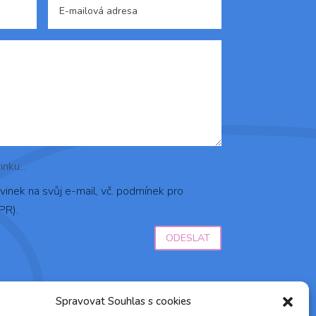
nku...
inek na svůj e-mail, vč. podmínek pro
PR).
ODESLAT
Spravovat Souhlas s cookies