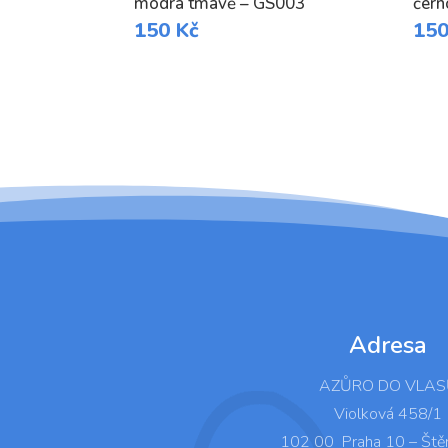
modrá tmavě – GS003
čern
150
Kč
15
Adresa
AZŮRO DO VLAS
Violková 458/1
102 00 Praha 10 – Ště