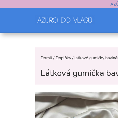
AZ
Domů
/
Doplňky
/
látkové gumičky bavln
Látková gumička bav