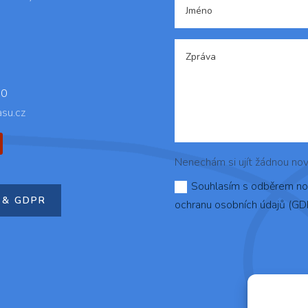
60
asu.cz
Nenechám si ujít žádnou novi
Souhlasím s odběrem nov
 & GDPR
ochranu osobních údajů (GD