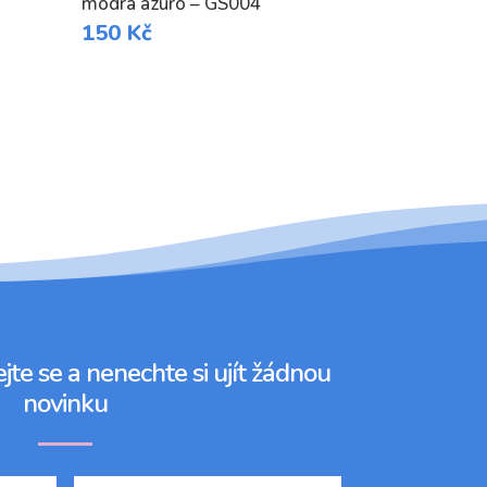
modrá azuro – GS004
150
Kč
jte se a nenechte si ujít žádnou
novinku