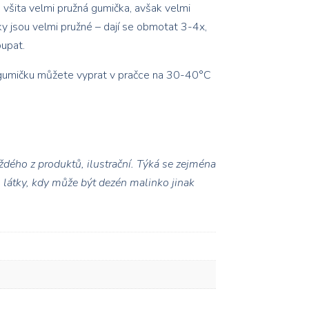
e všita velmi pružná gumička, avšak velmi
ky jsou velmi pružné – dají se obmotat 3-4x,
oupat.
 gumičku můžete vyprat v pračce na 30-40°C
ždého z produktů, ilustrační. Týká se zejména
m
látky, kdy může být dezén malinko jinak