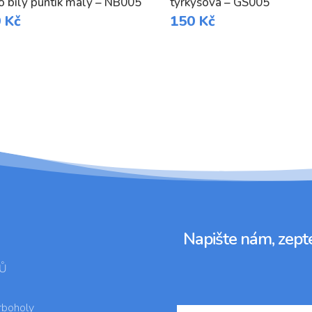
o bílý puntík malý – NB005
tyrkysová – GS005
0
Kč
150
Kč
Napište nám, zepte
Ů
rboholy