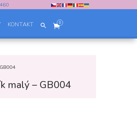
 460
0
Y
KONTAKT
 – GB004
tík malý – GB004